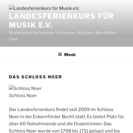
Zum
Inhalt
LANDESFERIENKURS FÜR
springen
MUSIK E.V.
Musikfreizeit im Sommer | Orchester, Big Band, Blockflöten,
Chor
Menü
DAS SCHLOSS NOER
Schloss Noer
Der Landesferienkurs findet seit 2009 im Schloss
Noer in der Eckernförder Bucht statt. Es bietet Platz für
über 60 Teilnehmende und die Dozent:innen. Das
Schloss Noer wurde von 1708 bis 1711 gebaut und bis